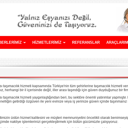
BERLERİMİZ
HİZMETLERİMİZ
REFERANSLAR
ARAÇLARIM
ası taşımacılık hizmeti kapsamında Türkiye'nin tüm şehirlerine taşımacılık hizmeti ver
z, herhangi bir il içerisinde değil, iller arası taşındığı için güven duyduğunuz bir fir
sı taşımacılık hizmeti yaygınlaştığından beri, bu sektöre önemli yatırımlar yapmıştır
onelliğin getirdiği özgüven ile yeni evinize veya iş yerinize güven içinde taşınmanız 
timizin üstün hizmet kalitesini ve müşteri memnuniyetini öncelikli olarak benimseyip,
içimde nakliye işlemlerinizi gerçekleştirmek için bütün gücümüzle çalışıyoruz.