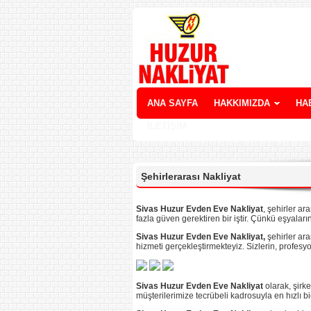
ANA SAYFA
HAKKIMIZDA
HA
İLETİŞİM
Şehirlerarası Nakliyat
Sivas Huzur Evden Eve Nakliyat
, şehirler ar
fazla güven gerektiren bir iştir. Çünkü eşyalarını
Sivas Huzur
Evden Eve Nakliyat,
şehirler ara
hizmeti gerçekleştirmekteyiz. Sizlerin, profesy
Sivas Huzur
Evden Eve Nakliyat
olarak, şirke
müşterilerimize tecrübeli kadrosuyla en hızlı b