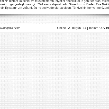
timizin hizmet kalitesini ve müşteri memnuniyetini öncelikli olup şehirler arası taşım
lerinizi gerçekleştirmek için 7/24 saat çalışmaktadır.
Sivas Huzur
Evden Eve Nakli
tedir. Eşyalarınızın yoğunluğu ne seviyede olursa olsun, Türkiye'nin her yerine özen
kliyat'a Aittir.
Online :
2
| Bügün :
14
| Toplam :
27719